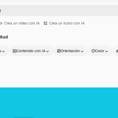
Crea un vídeo con IA
Crea un icono con IA
itud
a
Contenido con IA
Orientación
Color
Productos
Información úti