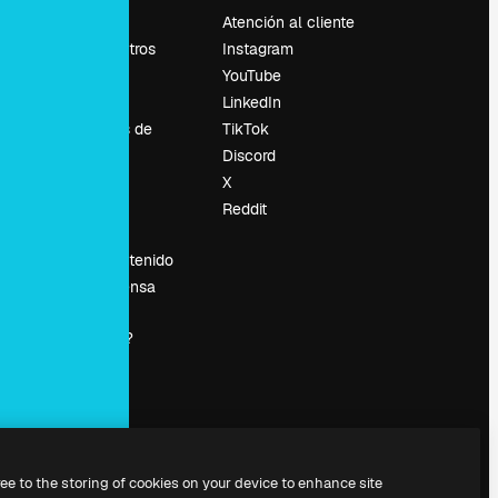
Precios
Atención al cliente
Sobre nosotros
Instagram
Reviews
YouTube
Empleo
LinkedIn
Tendencias de
TikTok
búsqueda
Discord
Blog
X
es
Eventos
Reddit
Slidesgo
Vender contenido
Sala de prensa
¿Buscas
magnific.ai?
ree to the storing of cookies on your device to enhance site