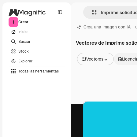
Crear
Crea una imagen con IA
Inicio
Buscar
Vectores de Imprime solic
Stock
Vectores
Licenci
Explorar
Todas las imágenes
Todas las herramientas
Vectores
Ilustraciones
Fotos
PSD
Plantillas
Mockups
Vídeos
Clips de vídeo
Motion graphics
Plantillas de vídeos
Iconos
Modelos 3D
Fuentes