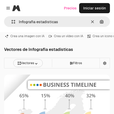
Magnific
Precios
Iniciar sesión
Close menu
Borrar
Buscar
Crea una imagen con IA
Crea un vídeo con IA
Crea un icono 
Vectores de Infografia estadisticas
Vectores
Filtros