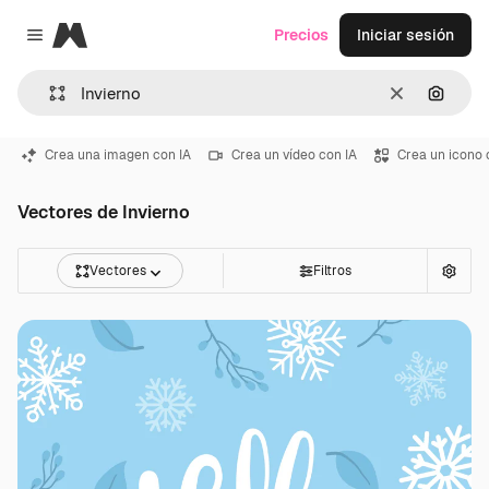
Magnific
Precios
Iniciar sesión
Close menu
Borrar
Buscar
Crea una imagen con IA
Crea un vídeo con IA
Crea un icono 
Vectores de Invierno
Vectores
Filtros