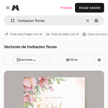
Magnific
Precios
Iniciar sesión
Close menu
Borrar
Buscar
Crea una imagen con IA
Crea un vídeo con IA
Crea un icono 
Vectores de Invitacion flores
Vectores
Filtros