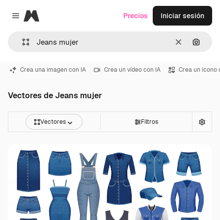
Magnific
Precios
Iniciar sesión
Close menu
Borrar
Buscar
Crea una imagen con IA
Crea un vídeo con IA
Crea un icono 
Vectores de Jeans mujer
Vectores
Filtros