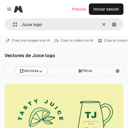
Magnific
Precios
Iniciar sesión
Close menu
Borrar
Buscar
Crea una imagen con IA
Crea un vídeo con IA
Crea un icono 
Vectores de Juice logo
Vectores
Filtros