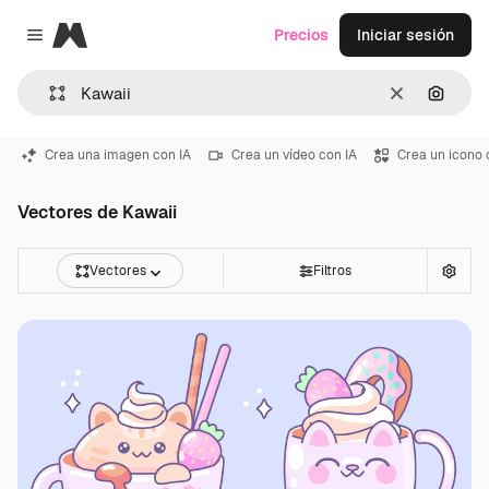
Magnific
Precios
Iniciar sesión
Close menu
Borrar
Buscar
Crea una imagen con IA
Crea un vídeo con IA
Crea un icono 
Vectores de Kawaii
Vectores
Filtros