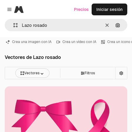
Magnific
Precios
Iniciar sesión
Close menu
Borrar
Buscar
Crea una imagen con IA
Crea un vídeo con IA
Crea un icono 
Vectores de Lazo rosado
Vectores
Filtros