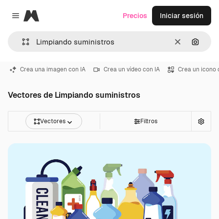
Magnific
Precios
Iniciar sesión
Close menu
Borrar
Buscar
Crea una imagen con IA
Crea un vídeo con IA
Crea un icono 
Vectores de Limpiando suministros
Vectores
Filtros