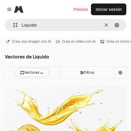
Magnific
Precios
Iniciar sesión
Close menu
Borrar
Buscar
Crea una imagen con IA
Crea un vídeo con IA
Crea un icono 
Vectores de Liquido
Vectores
Filtros