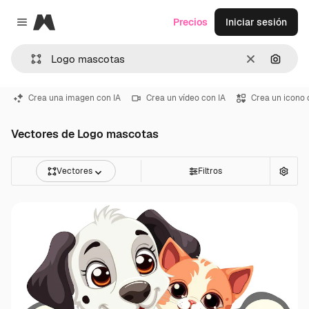
Magnific
Precios
Iniciar sesión
Close menu
Borrar
Buscar
Crea una imagen con IA
Crea un vídeo con IA
Crea un icono 
Vectores de Logo mascotas
Vectores
Filtros