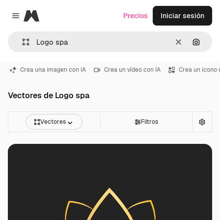
Magnific
Precios
Iniciar sesión
Close menu
Borrar
Buscar
Crea una imagen con IA
Crea un vídeo con IA
Crea un icono 
Vectores de Logo spa
Vectores
Filtros