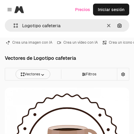
Magnific
Precios
Iniciar sesión
Close menu
Borrar
Buscar
Crea una imagen con IA
Crea un vídeo con IA
Crea un icono 
Vectores de Logotipo cafeteria
Vectores
Filtros