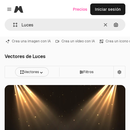
Magnific
Precios
Iniciar sesión
Close menu
Borrar
Buscar
Crea una imagen con IA
Crea un vídeo con IA
Crea un icono 
Vectores de Luces
Vectores
Filtros