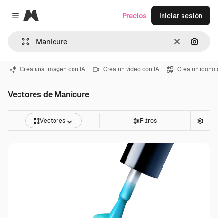
Magnific
Precios
Iniciar sesión
Close menu
Borrar
Buscar
Crea una imagen con IA
Crea un vídeo con IA
Crea un icono 
Vectores de Manicure
Vectores
Filtros