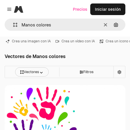
Magnific
Precios
Iniciar sesión
Close menu
Borrar
Buscar
Crea una imagen con IA
Crea un vídeo con IA
Crea un icono 
Vectores de Manos colores
Vectores
Filtros