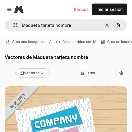
Magnific
Precios
Iniciar sesión
Close menu
Borrar
Buscar
Crea una imagen con IA
Crea un vídeo con IA
Crea un icono 
Vectores de Maqueta tarjeta nombre
Vectores
Filtros