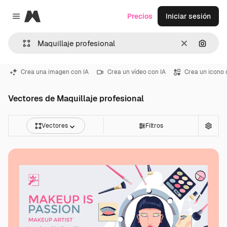
Magnific
Precios
Iniciar sesión
Close menu
Borrar
Buscar
Crea una imagen con IA
Crea un vídeo con IA
Crea un icono 
Vectores de Maquillaje profesional
Vectores
Filtros