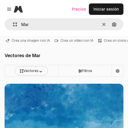
Magnific
Precios
Iniciar sesión
Close menu
Borrar
Buscar
Crea una imagen con IA
Crea un vídeo con IA
Crea un icono 
Vectores de Mar
Vectores
Filtros