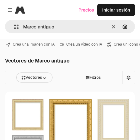
Magnific
Precios
Iniciar sesión
Close menu
Borrar
Buscar
Crea una imagen con IA
Crea un vídeo con IA
Crea un icono 
Vectores de Marco antiguo
Vectores
Filtros