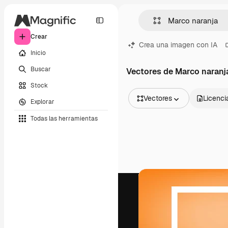
Crear
Crea una imagen con IA
Inicio
Buscar
Vectores de Marco naranj
Stock
Vectores
Licenci
Explorar
Todas las imágenes
Todas las herramientas
Vectores
Ilustraciones
Fotos
PSD
Plantillas
Mockups
Vídeos
Clips de vídeo
Motion graphics
Plantillas de vídeos
Iconos
Modelos 3D
Fuentes