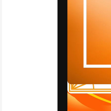
La plataforma cr
trabajo. Más de
entre creativos
estudios.
Español
Copyright © 2010