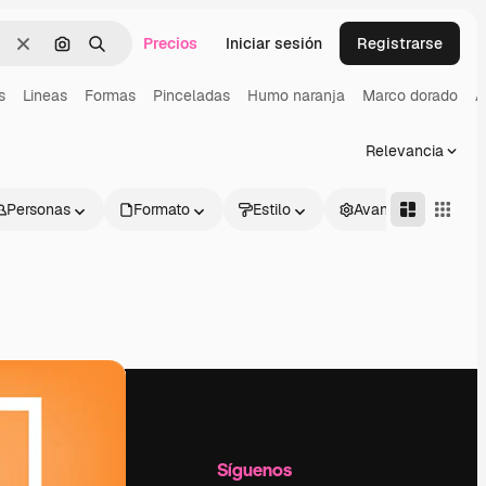
Precios
Iniciar sesión
Registrarse
Borrar
Buscar por imagen
Buscar
s
Lineas
Formas
Pinceladas
Humo naranja
Marco dorado
A
Relevancia
Personas
Formato
Estilo
Avanzado
l
Empresa
Síguenos