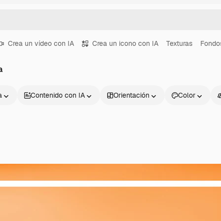
Crea un vídeo con IA
Crea un icono con IA
Texturas
Fondo
a
a
Contenido con IA
Orientación
Color
Productos
Información úti