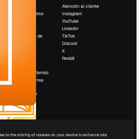
Precios
Atención al cliente
Sobre nosotros
Instagram
Reviews
YouTube
Empleo
LinkedIn
Tendencias de
TikTok
búsqueda
Discord
Blog
X
es
Eventos
Reddit
Slidesgo
Vender contenido
Sala de prensa
¿Buscas
magnific.ai?
ree to the storing of cookies on your device to enhance site