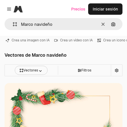
Magnific
Precios
Iniciar sesión
Close menu
Borrar
Buscar
Crea una imagen con IA
Crea un vídeo con IA
Crea un icono 
Vectores de Marco navideño
Vectores
Filtros