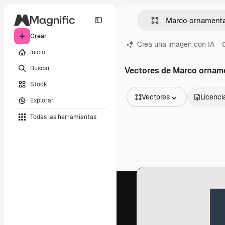
Crear
Crea una imagen con IA
Inicio
Buscar
Vectores de Marco ornam
Stock
Vectores
Licenci
Explorar
Todas las imágenes
Todas las herramientas
Vectores
Ilustraciones
Fotos
PSD
Plantillas
Mockups
Vídeos
Clips de vídeo
Motion graphics
Plantillas de vídeos
Iconos
Modelos 3D
Fuentes