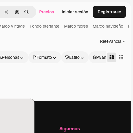
Precios
Iniciar sesión
Registrarse
Borrar
Buscar por imagen
Buscar
arco vintage
Fondo elegante
Marco flores
Marco navideño
Fi
Relevancia
Personas
Formato
Estilo
Avanzado
l
Empresa
Síguenos