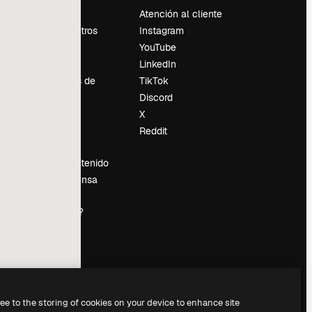
Precios
Atención al cliente
Sobre nosotros
Instagram
Reviews
YouTube
Empleo
LinkedIn
Tendencias de
TikTok
búsqueda
Discord
Blog
X
es
Eventos
Reddit
Slidesgo
Vender contenido
Sala de prensa
¿Buscas
magnific.ai?
ree to the storing of cookies on your device to enhance site