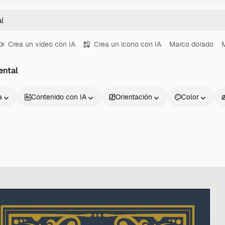
Crea un vídeo con IA
Crea un icono con IA
Marco dorado
M
ental
a
Contenido con IA
Orientación
Color
Productos
Información úti