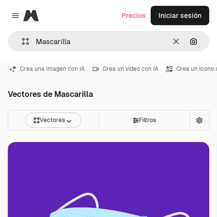
Magnific
Precios
Iniciar sesión
Close menu
Borrar
Buscar
Crea una imagen con IA
Crea un vídeo con IA
Crea un icono 
Vectores de Mascarilla
Vectores
Filtros