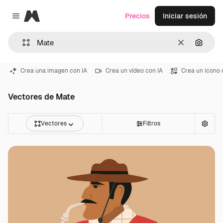
Magnific
Precios
Iniciar sesión
Close menu
Borrar
Buscar
Crea una imagen con IA
Crea un vídeo con IA
Crea un icono 
Vectores de Mate
Vectores
Filtros