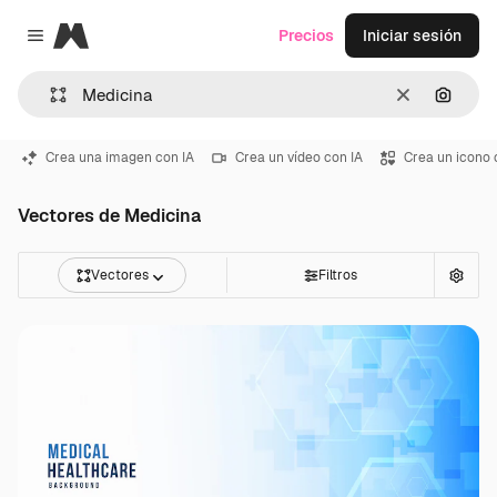
Magnific
Precios
Iniciar sesión
Close menu
Borrar
Buscar
Crea una imagen con IA
Crea un vídeo con IA
Crea un icono 
Vectores de Medicina
Vectores
Filtros