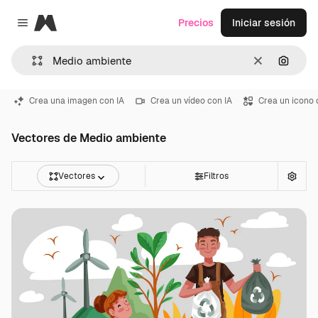
Magnific
Precios
Iniciar sesión
Close menu
Borrar
Buscar
Crea una imagen con IA
Crea un vídeo con IA
Crea un icono 
Vectores de Medio ambiente
Vectores
Filtros