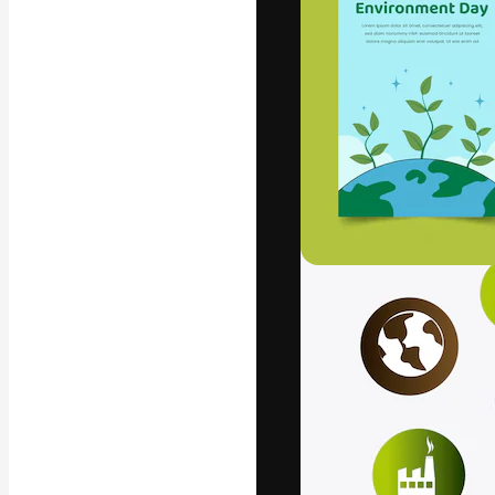
La plataforma cr
trabajo. Más de
entre creativos
estudios.
Español
Copyright © 2010