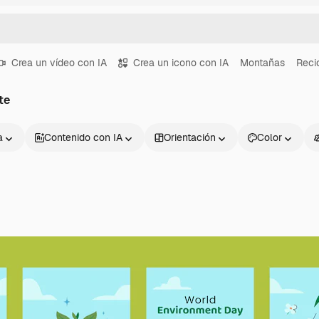
Crea un vídeo con IA
Crea un icono con IA
Montañas
Reci
te
a
Contenido con IA
Orientación
Color
Productos
Información úti