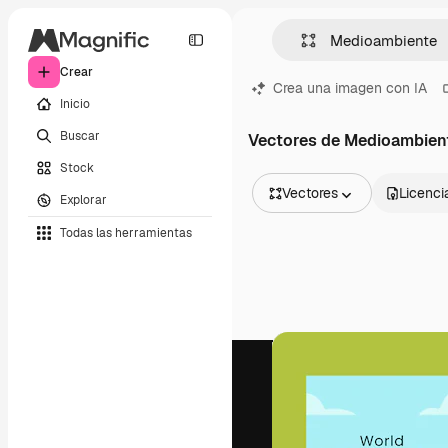
Crear
Crea una imagen con IA
Inicio
Buscar
Vectores de Medioambien
Stock
Vectores
Licenci
Explorar
Todas las imágenes
Todas las herramientas
Vectores
Ilustraciones
Fotos
PSD
Plantillas
Mockups
Vídeos
Clips de vídeo
Motion graphics
Plantillas de vídeos
Iconos
Modelos 3D
Fuentes