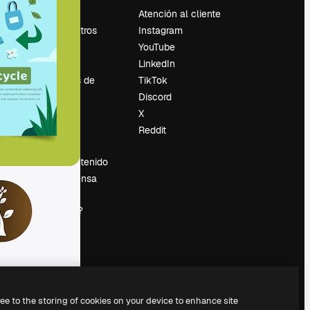
Precios
Atención al cliente
Sobre nosotros
Instagram
Reviews
YouTube
Empleo
LinkedIn
Tendencias de
TikTok
búsqueda
Discord
Blog
X
es
Eventos
Reddit
Slidesgo
Vender contenido
Sala de prensa
¿Buscas
magnific.ai?
ree to the storing of cookies on your device to enhance site