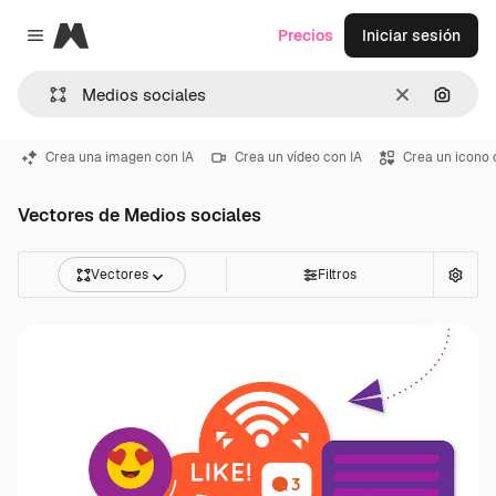
Magnific
Precios
Iniciar sesión
Close menu
Borrar
Buscar
Crea una imagen con IA
Crea un vídeo con IA
Crea un icono 
Vectores de Medios sociales
Vectores
Filtros