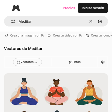
Magnific
Precios
Iniciar sesión
Close menu
Borrar
Buscar
Crea una imagen con IA
Crea un vídeo con IA
Crea un icono 
Vectores de Meditar
Vectores
Filtros