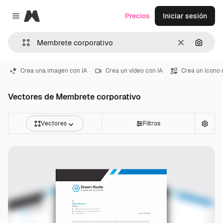
Magnific
Precios
Iniciar sesión
Close menu
Borrar
Buscar
Crea una imagen con IA
Crea un vídeo con IA
Crea un icono 
Vectores de Membrete corporativo
Vectores
Filtros