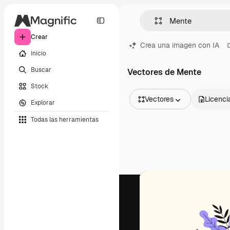
Crear
Crea una imagen con IA
Inicio
Buscar
Vectores de Mente
Stock
Vectores
Licenci
Explorar
Todas las imágenes
Todas las herramientas
Vectores
Ilustraciones
Fotos
PSD
Plantillas
Mockups
Vídeos
Clips de vídeo
Motion graphics
Plantillas de vídeos
Iconos
Modelos 3D
Fuentes