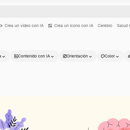
Crea un vídeo con IA
Crea un icono con IA
Cerebro
Salud 
a
Contenido con IA
Orientación
Color
Productos
Información úti