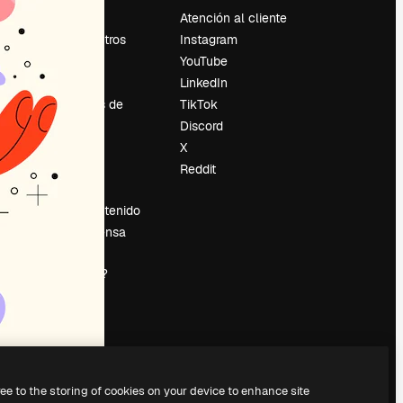
Precios
Atención al cliente
Sobre nosotros
Instagram
Reviews
YouTube
Empleo
LinkedIn
Tendencias de
TikTok
búsqueda
Discord
Blog
X
es
Eventos
Reddit
Slidesgo
Vender contenido
Sala de prensa
¿Buscas
magnific.ai?
ree to the storing of cookies on your device to enhance site