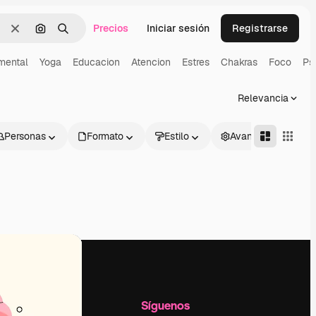
Precios
Iniciar sesión
Registrarse
Borrar
Buscar por imagen
Buscar
mental
Yoga
Educacion
Atencion
Estres
Chakras
Foco
Ps
Relevancia
Personas
Formato
Estilo
Avanzado
l
Empresa
Síguenos