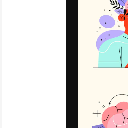
La plataforma cr
trabajo. Más de
entre creativos
estudios.
Español
Copyright © 2010