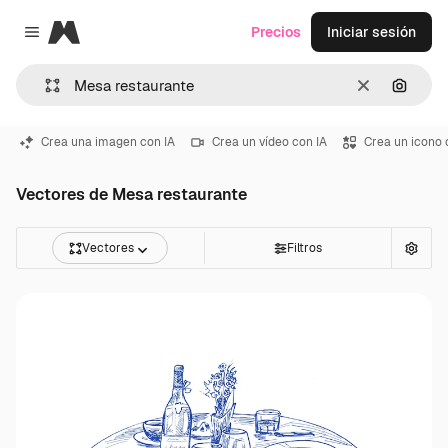
Magnific
Precios
Iniciar sesión
Close menu
Borrar
Buscar
Crea una imagen con IA
Crea un vídeo con IA
Crea un icono 
Vectores de Mesa restaurante
Vectores
Filtros