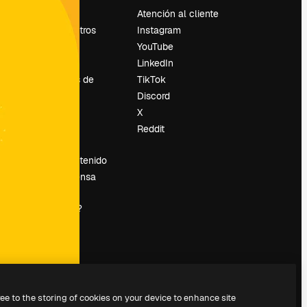
Precios
Atención al cliente
Sobre nosotros
Instagram
Reviews
YouTube
Empleo
LinkedIn
Tendencias de
TikTok
búsqueda
Discord
Blog
X
es
Eventos
Reddit
Slidesgo
Vender contenido
Sala de prensa
¿Buscas
magnific.ai?
ree to the storing of cookies on your device to enhance site