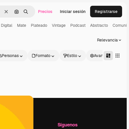
Precios
Iniciar sesión
Registrarse
Borrar
Buscar por imagen
Buscar
Digital
Mate
Plateado
Vintage
Podcast
Abstracto
Comunic
Relevancia
Personas
Formato
Estilo
Avanzado
l
Empresa
Síguenos