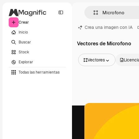
Crear
Crea una imagen con IA
Inicio
Buscar
Vectores de Microfono
Stock
Vectores
Licenci
Explorar
Todas las imágenes
Todas las herramientas
Vectores
Ilustraciones
Fotos
PSD
Plantillas
Mockups
Vídeos
Clips de vídeo
Motion graphics
Plantillas de vídeos
Iconos
Modelos 3D
Fuentes