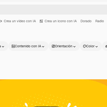
Crea un vídeo con IA
Crea un icono con IA
Dorado
Radio
a
Contenido con IA
Orientación
Color
Productos
Información úti