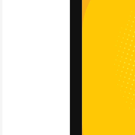
La plataforma cr
trabajo. Más de
entre creativos
estudios.
Español
Copyright © 2010