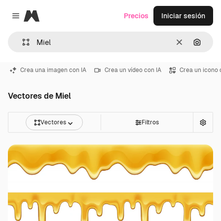
Magnific
Precios
Iniciar sesión
Close menu
Borrar
Buscar
Crea una imagen con IA
Crea un vídeo con IA
Crea un icono 
Vectores de Miel
Vectores
Filtros