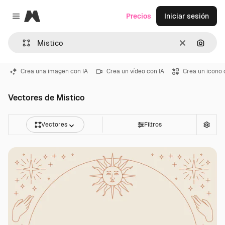
Magnific
Precios
Iniciar sesión
Close menu
Borrar
Buscar
Crea una imagen con IA
Crea un vídeo con IA
Crea un icono 
Vectores de Mistico
Vectores
Filtros