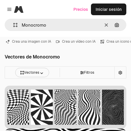
Magnific
Precios
Iniciar sesión
Close menu
Borrar
Buscar
Crea una imagen con IA
Crea un vídeo con IA
Crea un icono 
Vectores de Monocromo
Vectores
Filtros