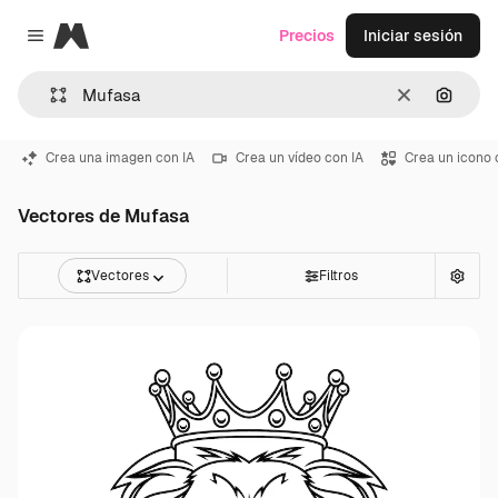
Magnific
Precios
Iniciar sesión
Close menu
Borrar
Buscar
Crea una imagen con IA
Crea un vídeo con IA
Crea un icono 
Vectores de Mufasa
Vectores
Filtros