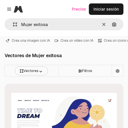
Magnific
Precios
Iniciar sesión
Close menu
Borrar
Buscar
Crea una imagen con IA
Crea un vídeo con IA
Crea un icono 
Vectores de Mujer exitosa
Vectores
Filtros