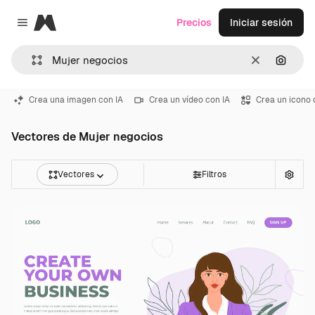
Magnific
Precios
Iniciar sesión
Close menu
Borrar
Buscar
Crea una imagen con IA
Crea un vídeo con IA
Crea un icono 
Vectores de Mujer negocios
Vectores
Filtros