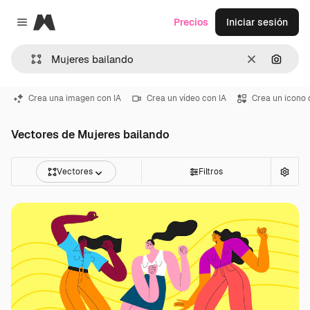
Magnific
Precios
Iniciar sesión
Close menu
Borrar
Buscar
Crea una imagen con IA
Crea un vídeo con IA
Crea un icono 
Vectores de Mujeres bailando
Vectores
Filtros