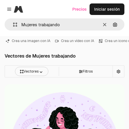
Magnific
Precios
Iniciar sesión
Close menu
Borrar
Buscar
Crea una imagen con IA
Crea un vídeo con IA
Crea un icono 
Vectores de Mujeres trabajando
Vectores
Filtros