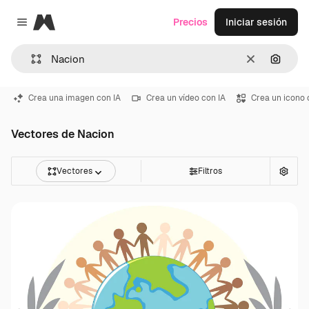
Magnific
Precios
Iniciar sesión
Close menu
Borrar
Buscar
Crea una imagen con IA
Crea un vídeo con IA
Crea un icono 
Vectores de Nacion
Vectores
Filtros