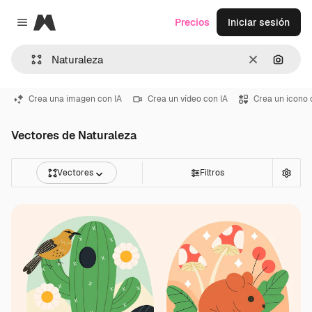
Magnific
Precios
Iniciar sesión
Close menu
Borrar
Buscar
Crea una imagen con IA
Crea un vídeo con IA
Crea un icono 
Vectores de Naturaleza
Vectores
Filtros