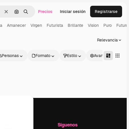
Precios
Iniciar sesión
Registrarse
Borrar
Buscar por imagen
Buscar
ia
Amanecer
Virgen
Futurista
Brillante
Vision
Puro
Futuro
Relevancia
Personas
Formato
Estilo
Avanzado
l
Empresa
Síguenos