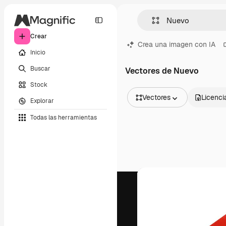
Crear
Crea una imagen con IA
Inicio
Buscar
Vectores de Nuevo
Stock
Vectores
Licenci
Explorar
Todas las imágenes
Todas las herramientas
Vectores
Ilustraciones
Fotos
PSD
Plantillas
Mockups
Vídeos
Clips de vídeo
Motion graphics
Plantillas de vídeos
Iconos
Modelos 3D
Fuentes