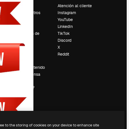
Precios
Atención al cliente
Sobre nosotros
Instagram
Reviews
YouTube
Empleo
LinkedIn
Tendencias de
TikTok
búsqueda
Discord
Blog
X
es
Eventos
Reddit
Slidesgo
Vender contenido
Sala de prensa
¿Buscas
magnific.ai?
ree to the storing of cookies on your device to enhance site