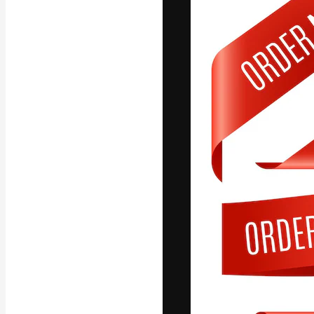
La plataforma cr
trabajo. Más de
entre creativos
estudios.
Español
Copyright © 2010