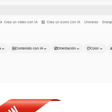
Crea un vídeo con IA
Crea un icono con IA
Universo
Energ
a
Contenido con IA
Orientación
Color
Productos
Información úti