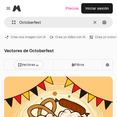
Magnific
Precios
Iniciar sesión
Close menu
Borrar
Buscar
Crea una imagen con IA
Crea un vídeo con IA
Crea un icono 
Vectores de Octoberfest
Vectores
Filtros