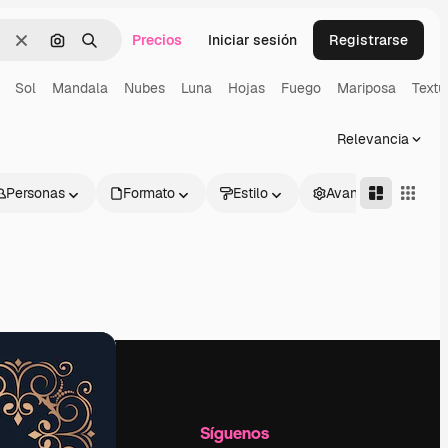
Precios
Iniciar sesión
Registrarse
Borrar
Buscar por imagen
Buscar
Sol
Mandala
Nubes
Luna
Hojas
Fuego
Mariposa
Textu
Relevancia
Personas
Formato
Estilo
Avanzado
l
Empresa
Síguenos