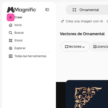
Crear
Crea una imagen con IA
Inicio
Buscar
Vectores de Ornamental
Stock
Vectores
Licenci
Explorar
Todas las imágenes
Todas las herramientas
Vectores
Ilustraciones
Fotos
PSD
Plantillas
Mockups
Vídeos
Clips de vídeo
Motion graphics
Plantillas de vídeos
Iconos
Modelos 3D
Fuentes