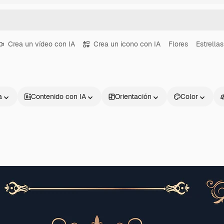
Crea un vídeo con IA
Crea un icono con IA
Flores
Estrellas
a
Contenido con IA
Orientación
Color
Productos
Información úti