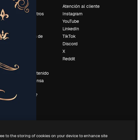
Precios
Atención al cliente
Sobre nosotros
Instagram
Reviews
YouTube
Empleo
LinkedIn
Tendencias de
TikTok
búsqueda
Discord
Blog
X
es
Eventos
Reddit
Slidesgo
Vender contenido
Sala de prensa
¿Buscas
magnific.ai?
ree to the storing of cookies on your device to enhance site