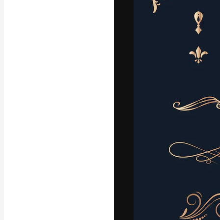
La plataforma cr
trabajo. Más de
entre creativos
estudios.
Español
Copyright © 2010