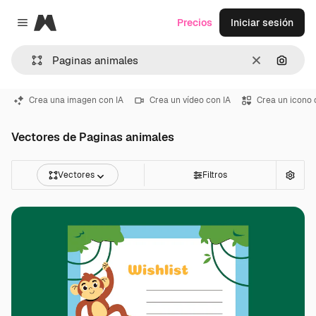
Magnific
Precios
Iniciar sesión
Close menu
Borrar
Buscar
Crea una imagen con IA
Crea un vídeo con IA
Crea un icono 
Vectores de Paginas animales
Vectores
Filtros