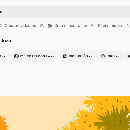
Crea un vídeo con IA
Crea un icono con IA
Social media
N
aleza
a
Contenido con IA
Orientación
Color
Productos
Información úti