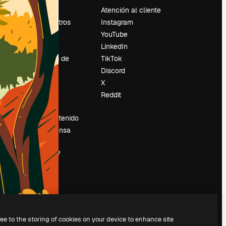
Precios
Atención al cliente
Sobre nosotros
Instagram
Reviews
YouTube
Empleo
LinkedIn
Tendencias de
TikTok
búsqueda
Discord
Blog
X
es
Eventos
Reddit
Slidesgo
Vender contenido
Sala de prensa
¿Buscas
magnific.ai?
ree to the storing of cookies on your device to enhance site