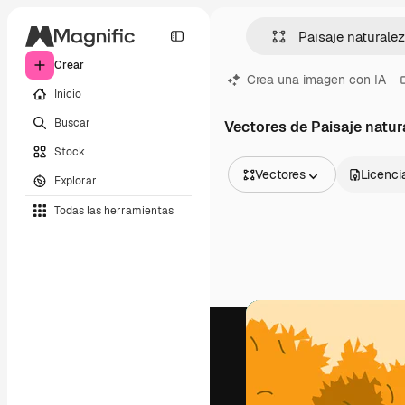
Crear
Crea una imagen con IA
Inicio
Buscar
Vectores de Paisaje natur
Stock
Vectores
Licenci
Explorar
Todas las imágenes
Todas las herramientas
Vectores
Ilustraciones
Fotos
PSD
Plantillas
Mockups
Vídeos
Clips de vídeo
Motion graphics
Plantillas de vídeos
Iconos
Modelos 3D
Fuentes