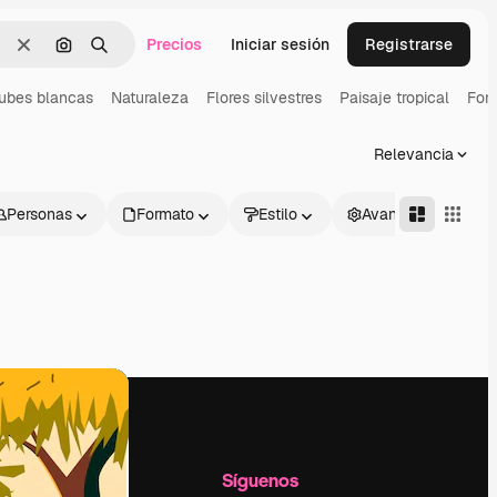
Precios
Iniciar sesión
Registrarse
Borrar
Buscar por imagen
Buscar
ubes blancas
Naturaleza
Flores silvestres
Paisaje tropical
Fon
Relevancia
Personas
Formato
Estilo
Avanzado
l
Empresa
Síguenos