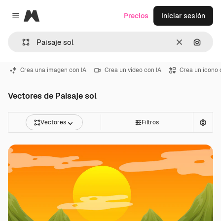
Magnific
Precios
Iniciar sesión
Close menu
Borrar
Buscar
Crea una imagen con IA
Crea un vídeo con IA
Crea un icono 
Vectores de Paisaje sol
Vectores
Filtros